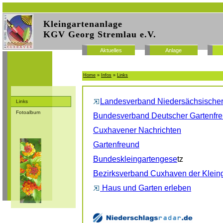
Kleingartenanlage
KGV Georg Stremlau e.V.
Aktuelles
Anlage
Home
»
Infos
»
Links
Landesverband Niedersächsischer 
Links
Fotoalbum
Bundesverband Deutscher Gartenfre
Cuxhavener Nachrichten
Gartenfreund
Bundeskleingartengese
tz
Bezirksverband Cuxhaven der Kleing
Haus und Garten erleben