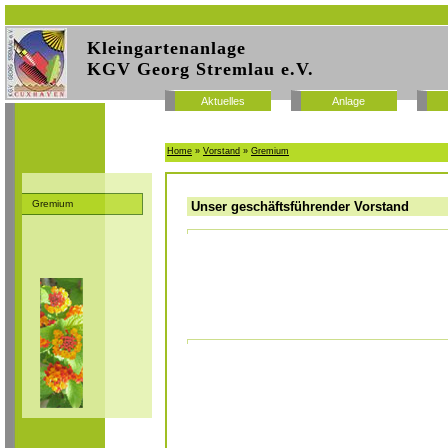
Kleingartenanlage
KGV Georg Stremlau e.V.
Aktuelles
Anlage
Home
»
Vorstand
»
Gremium
Gremium
Unser geschäftsführender Vorstand