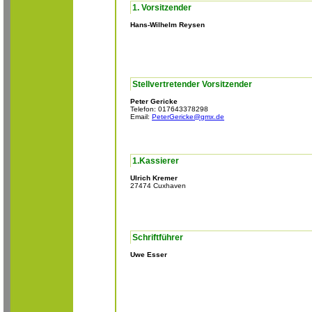
1. Vorsitzender
Hans-Wilhelm Reysen
Stellvertretender Vorsitzender
Peter Gericke
Telefon: 017643378298
Email:
PeterGericke@gmx.de
1.Kassierer
Ulrich Kremer
27474 Cuxhaven
Schriftführer
Uwe Esser